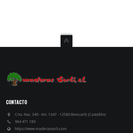
CONTACTO
Crta. Nac. 340 - Km. 1047 - 12580 Benicarló (Castellón)
964 471 189
https://www.maderassorli.com