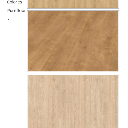
Colores
Purefloor
7