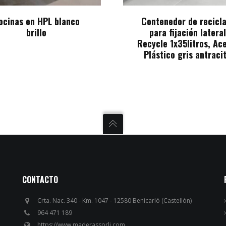
ocinas en HPL blanco
Contenedor de recicla
brillo
para fijación lateral
Recycle 1x35litros, Ac
Plástico gris antraci
CONTACTO
Crta. Nac. 340 - Km. 1047 - 12580 Benicarló (Castellón)
964 471 189
https://www.maderassorli.com