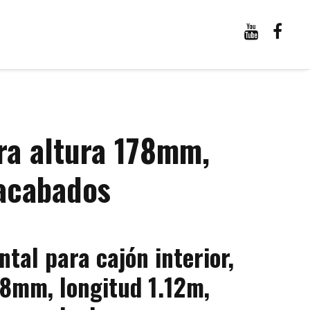
ara altura 178mm,
 acabados
ntal para cajón interior,
78mm, longitud 1.12m,