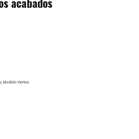
ios acabados
s
,
Modelo Vertex