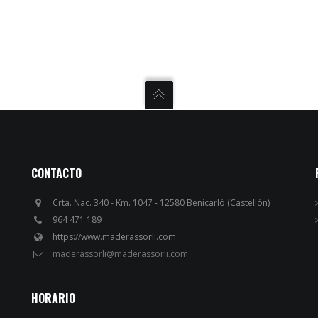
CONTACTO
Crta. Nac. 340 - Km. 1047 - 12580 Benicarló (Castellón)
964 471 189
https://www.maderassorli.com
maderassorli@maderassorli.com
HORARIO