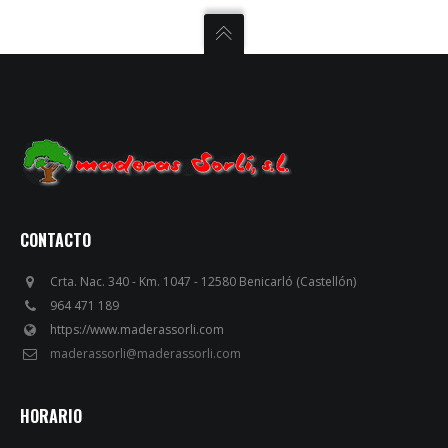
CONTACTO
Crta. Nac. 340 - Km. 1047 - 12580 Benicarló (Castellón)
964 471 189
https://www.maderassorli.com
maderassorli@maderassorli.com
HORARIO