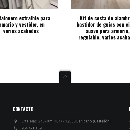
talonero extraíble para
Kit de cesta de alambr
rmario y vestidor, en
bastidor de guías con c
varios acabados
suave para armario,
regulable, varios acab
CONTACTO
Crta. Nac. 340 - Km. 1047 - 12580 Benicarló (Castellón)
964 471 189