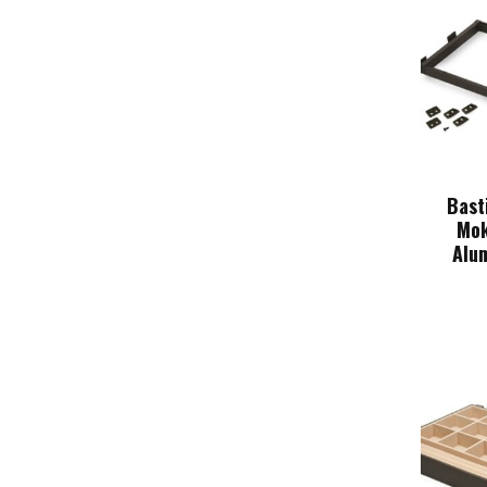
Bast
Mok
Alum