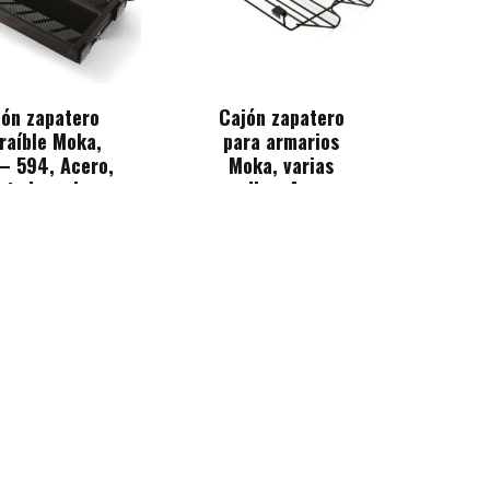
jón zapatero
Cajón zapatero
raíble Moka,
para armarios
– 594, Acero,
Moka, varias
ntado moka
medias, Acero,
Pintado moka