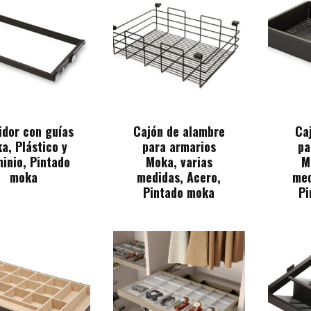
idor con guías
Cajón de alambre
Ca
a, Plástico y
para armarios
pa
inio, Pintado
Moka, varias
M
moka
medidas, Acero,
med
Pintado moka
Pi