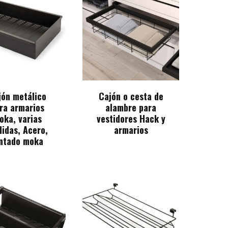
jón metálico
Cajón o cesta de
ra armarios
alambre para
oka, varias
vestidores Hack y
idas, Acero,
armarios
ntado moka