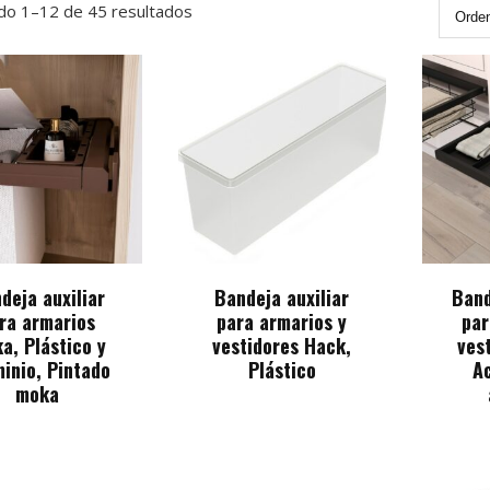
do 1–12 de 45 resultados
deja auxiliar
Bandeja auxiliar
Band
ra armarios
para armarios y
par
a, Plástico y
vestidores Hack,
ves
inio, Pintado
Plástico
Ac
moka