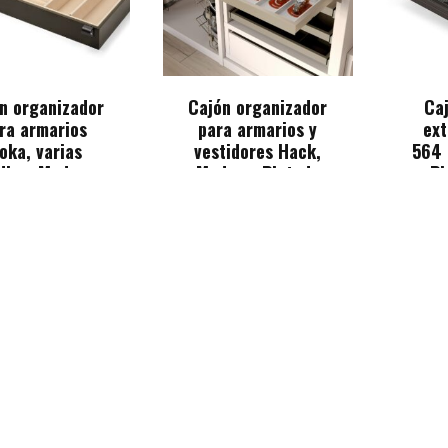
n organizador
Cajón organizador
Ca
ra armarios
para armarios y
ext
oka, varias
vestidores Hack,
564 
dias, Madera
Madera, Pintado
Pi
gal, Madera
color gris piedra
1
2
3
4
→